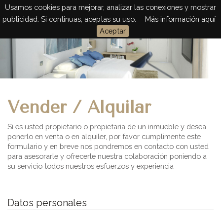
Usamos cookies para mejorar, analizar las conexiones y mostrar
Togg
publicidad. Si continuas, aceptas su uso.
Más información aquí
navig
Aceptar
Vender / Alquilar
Si es usted propietario o propietaria de un inmueble y desea
ponerlo en venta o en alquiler, por favor cumplimente este
formulario y en breve nos pondremos en contacto con usted
para asesorarle y ofrecerle nuestra colaboración poniendo a
su servicio todos nuestros esfuerzos y experiencia
Datos personales