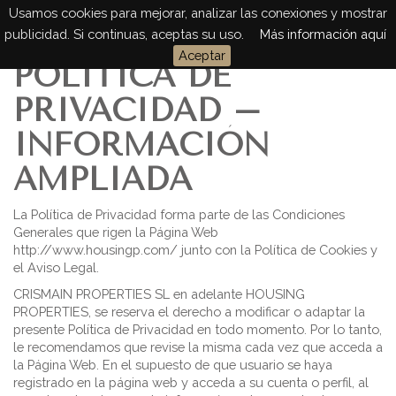
Usamos cookies para mejorar, analizar las conexiones y mostrar
Togg
publicidad. Si continuas, aceptas su uso.
Más información aquí
navig
Aceptar
POLITICA DE
PRIVACIDAD –
INFORMACIÓN
AMPLIADA
La Política de Privacidad forma parte de las Condiciones
Generales que rigen la Página Web
http://www.housingp.com/ junto con la Política de Cookies y
el Aviso Legal.
CRISMAIN PROPERTIES SL en adelante HOUSING
PROPERTIES, se reserva el derecho a modificar o adaptar la
presente Política de Privacidad en todo momento. Por lo tanto,
le recomendamos que revise la misma cada vez que acceda a
la Página Web. En el supuesto de que usuario se haya
registrado en la página web y acceda a su cuenta o perfil, al