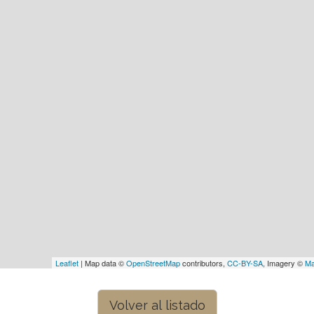
Leaflet
| Map data ©
OpenStreetMap
contributors,
CC-BY-SA
, Imagery ©
Ma
Volver al listado